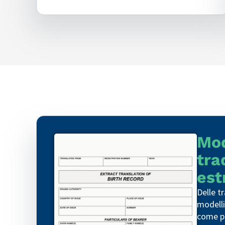
Mod
tra
est
Delle t
modelli
come pr