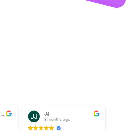
JJ
3 months ago
3 month