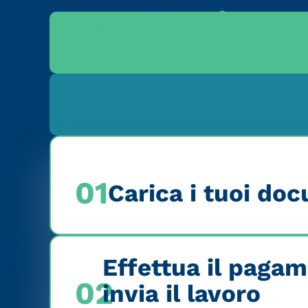
Come Funziona
01
Carica i tuoi do
Effettua il paga
02
invia il lavoro