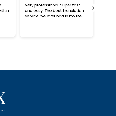
Very professional. Super fast
Quick and easy
and easy. The best translation
service I’ve ever had in my life.