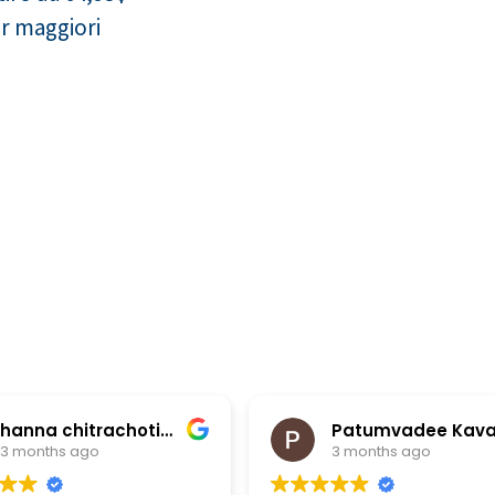
er maggiori
hanna chitrachotikun
Patumvadee Kavanagh
s ago
3 months ago