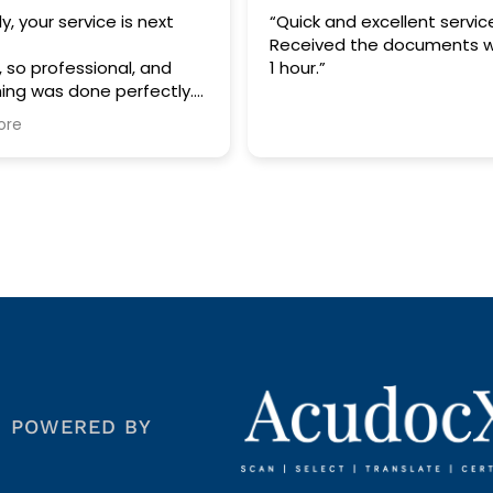
service is next
“Quick and excellent service.
Received the documents within
fessional, and
1 hour.”
 done perfectly.
so impressed
ocket 🚀☺️
uch, really
r help.
POWERED BY