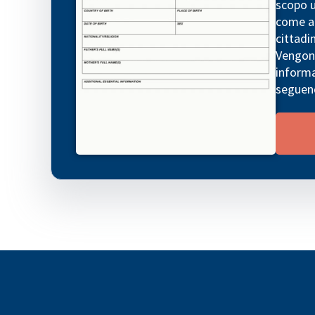
scopo uf
come a
cittadin
Vengono
informa
seguend