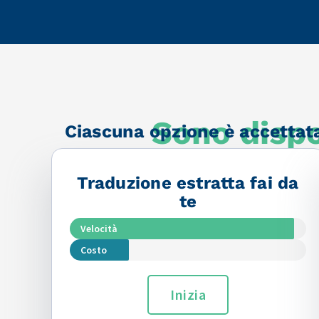
Sono dispon
Ciascuna opzione è accettata 
Traduzione estratta fai da
te
Velocità
Costo
Inizia