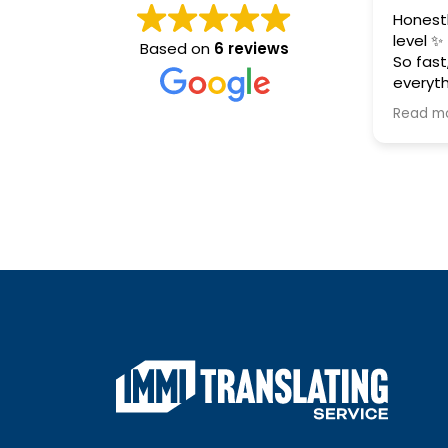
Honestly, your 
level ✨
Based on
6 reviews
So fast, so pro
everything was
I’m genuinely 
Read more
faster than a r
Thank you so m
appreciate you