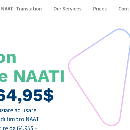
NAATI Translation
Our Services
Prices
Cont
on
ne NAATI
 64,95$
iziare ad usare
di timbro NAATI
rtire da 64,95$ +