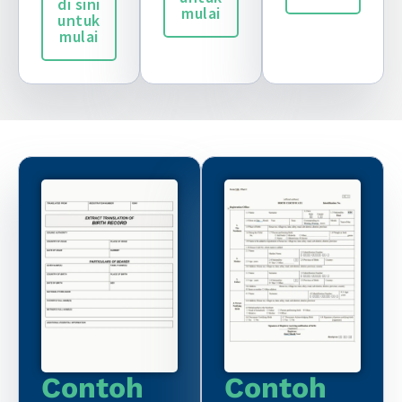
di sini
mulai
untuk
mulai
Contoh
Contoh