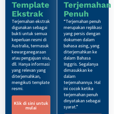
Template
Terjemahan
Ekstrak
Penuh
Terjemahan ekstrak
“Terjemahan penuh
digunakan sebagai
merupakan replikasi
bukti untuk semua
yang persis dengan
keperluan resmi di
dokumen dalam
Australia, termasuk
bahasa asing, yang
kewarganegaraan
diterjemahkan ke
atau pengajuan visa,
dalam Bahasa
dll. Hanya informasi
Inggris. Segalanya
yang relevan yang
dimasukkan ke
diterjemahkan,
dalam
mengikuti template
terjemahannya. Hal
resmi.
ini cocok ketika
terjemahan penuh
dinyatakan sebagai
Klik di sini untuk
syarat.”
mulai