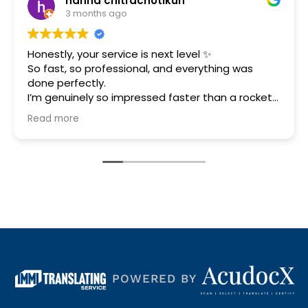
nna chitrachotikun
Patu
onths ago
3 mont
our service is next level ✨
“Quick and ex
o professional, and everything was
documents wit
ctly.
ely so impressed faster than a rocket
so much, really appreciate your help.
POWERED BY