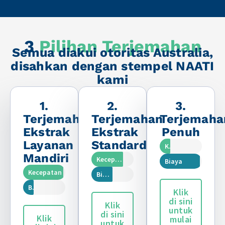
3
Pilihan Terjemahan
Semua diakui otoritas Australia,
disahkan dengan stempel NAATI
kami
1.
2.
3.
Terjemahan
Terjemahan
Terjemaha
Ekstrak
Ekstrak
Penuh
Layanan
Standard
Kecepatan
Mandiri
Kecepatan
Biaya
Kecepatan
Biaya
Biaya
Klik
di sini
Klik
untuk
di sini
Klik
mulai
untuk