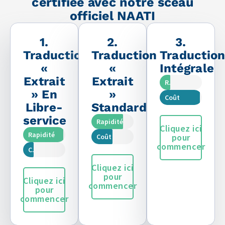
certifiée avec notre sceau
officiel NAATI
1.
2.
3.
Traduction
Traduction
Traductio
«
«
Intégrale
Extrait
Extrait
Rapidité
» En
»
Coût
Libre-
Standard
service
Rapidité
Cliquez ici
Rapidité
pour
Coût
commencer
Coût
Cliquez ici
pour
Cliquez ici
commencer
pour
commencer