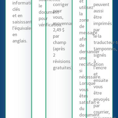
et
informations
corriger
peuvent
le
utilisez
clés
pour
aussi
document
la
et en
vous,
être
pour
zone
saisissant
moyennant
imprimés
vérification.
de
l’équivalent
2,49 $
par
message
en
par
le·la
afin
anglais.
champ
traducteur·tr
de
(après
tamponnés,
demander
2
signés
une
révisions
à
rectification
gratuites).
l’encre
si
et
nécessaire.
ensuite
Lorsque
vous
vous
être
êtes
envoyés
satisfait·e
par
du
courrier,
document