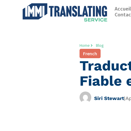
Accueil
Contac
Home
Blog
French
Traduct
Fiable 
Siri Stewart
|
Ap