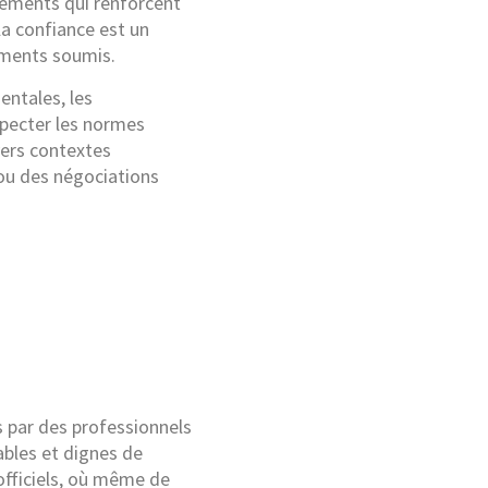
éléments qui renforcent
la confiance est un
cuments soumis.
entales, les
specter les normes
vers contextes
 ou des négociations
s par des professionnels
ables et dignes de
officiels, où même de