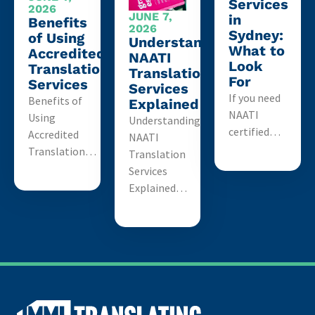
Services
2026
JUNE 7,
in
Benefits
2026
Sydney:
of Using
Understanding
What to
Accredited
NAATI
Look
Translation
Translation
For
Services
Services
If you need
Benefits of
Explained
NAATI
Using
Understanding
certified…
Accredited
NAATI
Translation…
Translation
Services
Explained…