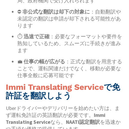
局、政府機関で受け入れられます
⛔
非公式な翻訳は却下の対象に
：自動翻訳や
未認定の翻訳は申請が却下される可能性があ
ります
⏱️
迅速で正確
：必要なフォーマットや要件を
熟知しているため、スムーズに手続きが進み
ます
💼
仕事の幅が広がる
：正式な翻訳を用意する
ことで、運転関連だけでなく、移動が必要な
仕事全般に応募可能です
Immi Translating Service
で免
許証を翻訳しよう
Uberドライバーやデリバリーを始めたい方は、ま
ず運転免許証の英語翻訳が必要です。
Immi
Translating Service
なら、
NAATI認定翻訳
を迅速か
つ手頃な価格で提供しています。