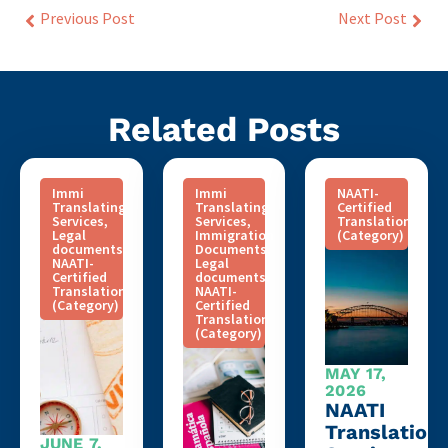
Previous Post
Next Post
Related Posts
Immi
Immi
NAATI-
Translating
Translating
Certified
Services
,
Services
,
Translation
Legal
Immigration
(Category)
documents
,
Documents
,
NAATI-
Legal
Certified
documents
,
Translation
NAATI-
(Category)
Certified
Translation
(Category)
MAY 17,
2026
NAATI
Translation
JUNE 7,