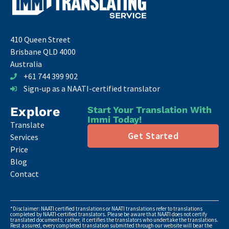
410 Queen Street
Brisbane QLD 4000
Australia
+61 744 399 902
Sign-up as a NAATI-certified translator
Explore
Start Your Translation With
Immi Today!
Translate
Get Started
Services
Price
Blog
Contact
*Disclaimer: NAATI certified translations or NAATI translations refer to translations
completed by NAATI-certified translators. Please be aware that NAATI does not certify
translated documents; rather, it certifies the translators who undertake the translations.
Rest assured, every completed translation submitted through our website will bear the