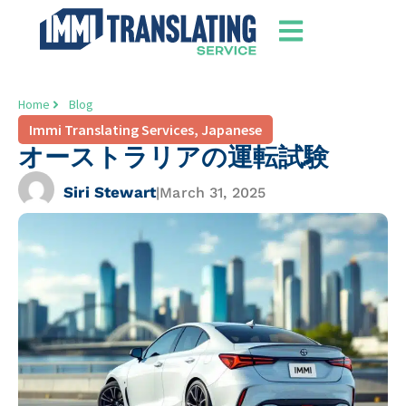
Home
Blog
Immi Translating Services
,
Japanese
オーストラリアの運転試験
Siri Stewart
|
March 31, 2025