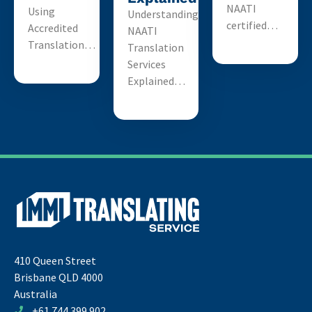
NAATI
Using
Understanding
certified…
Accredited
NAATI
Translation…
Translation
Services
Explained…
410 Queen Street
Brisbane QLD 4000
Australia
+61 744 399 902