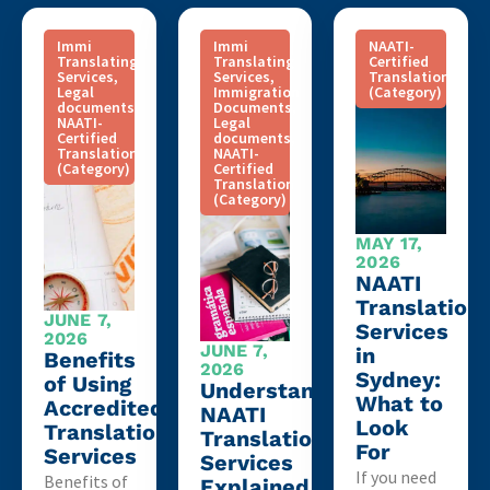
Immi
Immi
NAATI-
Translating
Translating
Certified
Services
,
Services
,
Translation
Legal
Immigration
(Category)
documents
,
Documents
,
NAATI-
Legal
Certified
documents
,
Translation
NAATI-
(Category)
Certified
Translation
(Category)
MAY 17,
2026
NAATI
Translation
JUNE 7,
Services
2026
JUNE 7,
in
Benefits
2026
Sydney:
of Using
Understanding
What to
Accredited
NAATI
Look
Translation
Translation
For
Services
Services
If you need
Benefits of
Explained