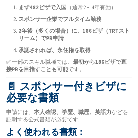
まず482ビザで入国
（通常2～4年有効）
スポンサー企業でフルタイム勤務
2年後（多くの場合）に、186ビザ（TRTスト
リーム）でPR申請
承認されれば、永住権を取得
✅ 一部のスキル職種では、
最初から186ビザで直
接PRを目指すことも可能
です。
📄 スポンサー付きビザに
必要な書類
申請には、
本人確認、学歴、職歴、英語力
などを
証明する公式書類が必要です。
よく使われる書類：