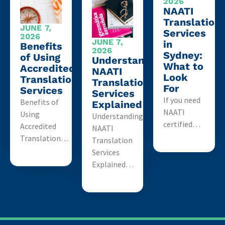
2026
NAATI
Translation
JUNE 7,
Services
2026
JUNE 7,
in
Benefits
2026
Sydney:
of Using
Understanding
What to
Accredited
NAATI
Look
Translation
Translation
For
Services
Services
If you need
Benefits of
Explained
NAATI
Using
Understanding
certified…
Accredited
NAATI
Translation…
Translation
Services
Explained…