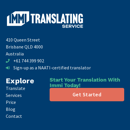
410 Queen Street
Brisbane QLD 4000
Australia
+61 744 399 902
Sign-up as a NAATI-certified translator
Explore
Start Your Translation With
Immi Today!
Translate
Get Started
Services
Price
Blog
Contact