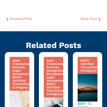
Previous Post
Next Post
Related Posts
Immi
Immi
NAATI-
Translating
Translating
Certified
Services
,
Services
,
Translation
Legal
Immigration
(Category)
documents
,
Documents
,
NAATI-
Legal
Certified
documents
,
Translation
NAATI-
(Category)
Certified
Translation
(Category)
MAY 17,